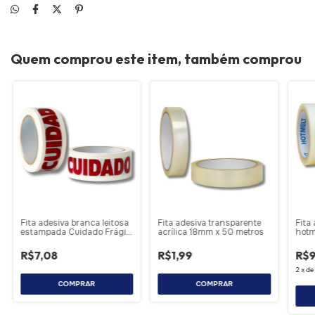
Quem comprou este item, também comprou
Fita adesiva branca leitosa
Fita adesiva transparente
Fita
estampada Cuidado Frágil
acrílica 18mm x 50 metros
hotm
48mm x 50 metros
metr
R$7,08
R$1,99
R$9
2
x
d