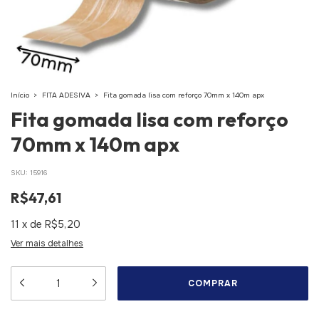
Início
>
FITA ADESIVA
>
Fita gomada lisa com reforço 70mm x 140m apx
Fita gomada lisa com reforço
70mm x 140m apx
SKU:
15916
R$47,61
11
x
de
R$5,20
Ver mais detalhes