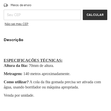
ALTERAR CEP
Entregas para o CEP:
Meios de envio
CALCULAR
Não sei meu CEP
Descrição
ESPECIFICAÇÕES TÉCNICAS:
Altura da fita:
70mm de altura.
Metragem:
140 metros aproximadamente.
Como utilizar?
A cola da fita gomada precisa ser ativada com
água, usando borrifador ou máquina apropriada.
Venda por unidade.