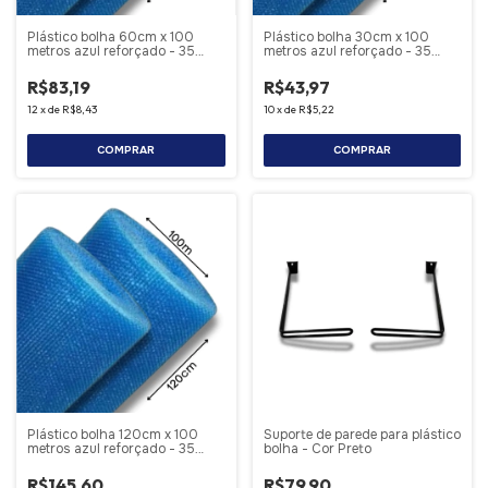
Plástico bolha 60cm x 100
Plástico bolha 30cm x 100
metros azul reforçado - 35
metros azul reforçado - 35
micras
micras
R$83,19
R$43,97
12
x
de
R$8,43
10
x
de
R$5,22
Plástico bolha 120cm x 100
Suporte de parede para plástico
metros azul reforçado - 35
bolha - Cor Preto
micras
R$145,60
R$79,90