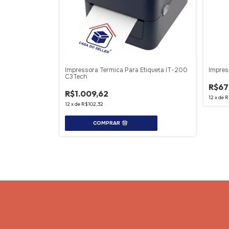
Impressora Termica Para Etiqueta IT-200
Impre
C3Tech
R$67
R$1.009,62
12
x
de
R
12
x
de
R$102,32