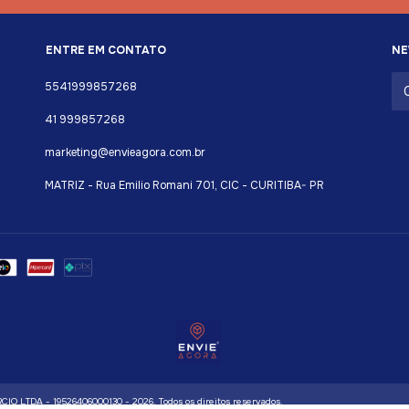
ENTRE EM CONTATO
NE
5541999857268
41 999857268
marketing@envieagora.com.br
MATRIZ - Rua Emilio Romani 701, CIC - CURITIBA- PR
TDA - 19526406000130 - 2026. Todos os direitos reservados.