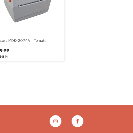
ssora MDK-2074A - Tomate
9,99
$68,91