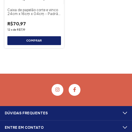
Caixa de papelão corte e vinco
24cm x 16cm x 04cm - Padrão
mini envios (Correios) - Pack
25 unidades
R$70,97
12
x
de
R$7,19
COMPRAR
DÚVIDAS FREQUENTES
ENTRE EM CONTATO