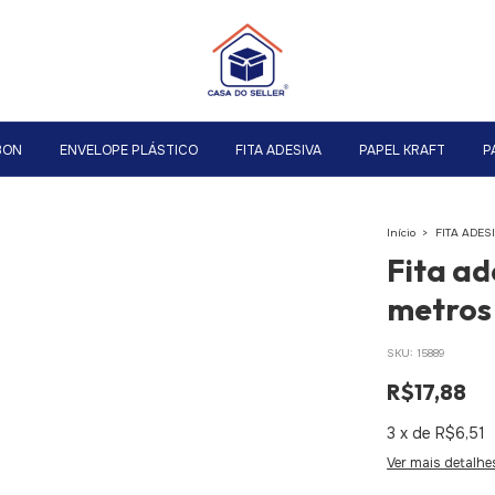
BON
ENVELOPE PLÁSTICO
FITA ADESIVA
PAPEL KRAFT
P
Início
>
FITA ADES
Fita ad
metros
SKU:
15889
R$17,88
3
x
de
R$6,51
Ver mais detalhe