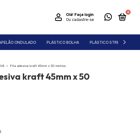
0
Olá!
Faça login
Ou cadastre-se
APELÃO ONDULADO
PLÁSTICO BOLHA
PLÁSTICO STRETCH
IVA
>
Fita adesiva kraft 45mm x 50 metros
esiva kraft 45mm x 50
s