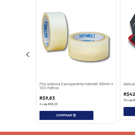
 acrílica 12mm x
Fita adesiva transparente hotmelt 48mm x
Aplica
100 metros
R$42
R$9,83
10
x
de
R
2
x
de
R$5,29