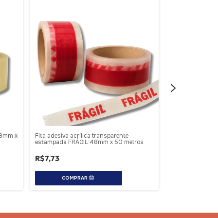
 48mm x
Fita adesiva acrílica transparente
Fita adesiva ma
estampada FRÁGIL 48mm x 50 metros
metros
R$7,73
R$7,99