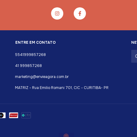
ENTRE EM CONTATO
NE
5541999857268
41 999857268
marketing@envieagora.com.br
MATRIZ - Rua Emilio Romani 701, CIC - CURITIBA- PR