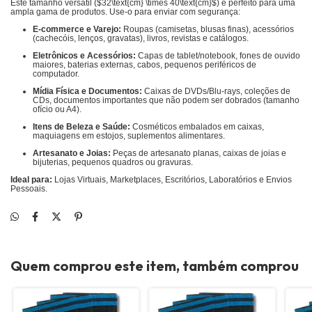
Este tamanho versátil (
$32\text{cm} \times 40\text{cm}$
) é perfeito para uma
ampla gama de produtos. Use-o para enviar com segurança:
E-commerce e Varejo:
Roupas (camisetas, blusas finas), acessórios
(cachecóis, lenços, gravatas), livros, revistas e catálogos.
Eletrônicos e Acessórios:
Capas de tablet/notebook, fones de ouvido
maiores, baterias externas, cabos, pequenos periféricos de
computador.
Mídia Física e Documentos:
Caixas de DVDs/Blu-rays, coleções de
CDs, documentos importantes que não podem ser dobrados (tamanho
ofício ou A4).
Itens de Beleza e Saúde:
Cosméticos embalados em caixas,
maquiagens em estojos, suplementos alimentares.
Artesanato e Joias:
Peças de artesanato planas, caixas de joias e
bijuterias, pequenos quadros ou gravuras.
Ideal para:
Lojas Virtuais, Marketplaces, Escritórios, Laboratórios e Envios
Pessoais.
Quem comprou este item, também comprou