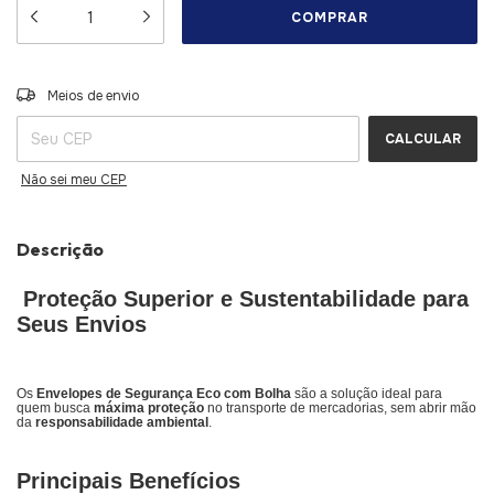
ALTERAR CEP
Entregas para o CEP:
Meios de envio
CALCULAR
Não sei meu CEP
Descrição
Proteção Superior e Sustentabilidade para
Seus Envios
Os
Envelopes de Segurança Eco com Bolha
são a solução ideal para
quem busca
máxima proteção
no transporte de mercadorias, sem abrir mão
da
responsabilidade ambiental
.
Principais Benefícios