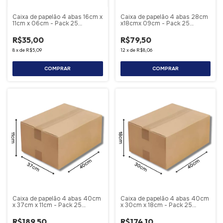
Caixa de papelão 4 abas 16cm x
Caixa de papelão 4 abas 28cm
11cm x 06cm - Pack 25
x18cmx 09cm - Pack 25
Unidades
Unidades
R$35,00
R$79,50
8
x
de
R$5,09
12
x
de
R$8,06
COMPRAR
COMPRAR
Caixa de papelão 4 abas 40cm
Caixa de papelão 4 abas 40cm
x 37cm x 11cm - Pack 25
x 30cm x 18cm - Pack 25
Unidades
Unidades
R$189,50
R$174,10