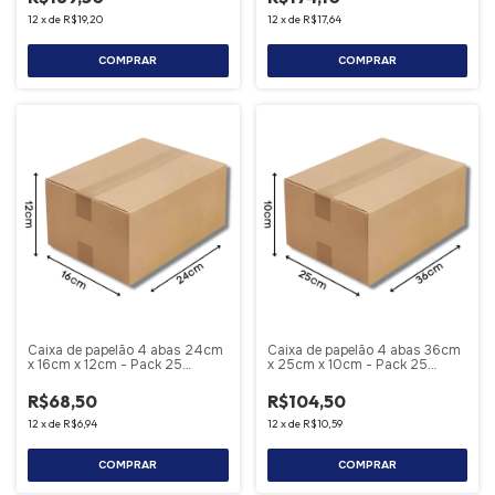
12
x
de
R$19,20
12
x
de
R$17,64
COMPRAR
COMPRAR
Caixa de papelão 4 abas 24cm
Caixa de papelão 4 abas 36cm
x 16cm x 12cm - Pack 25
x 25cm x 10cm - Pack 25
Unidades
Unidades
R$68,50
R$104,50
12
x
de
R$6,94
12
x
de
R$10,59
COMPRAR
COMPRAR