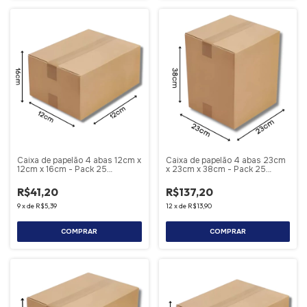
Caixa de papelão 4 abas 12cm x
Caixa de papelão 4 abas 23cm
12cm x 16cm - Pack 25
x 23cm x 38cm - Pack 25
Unidades
Unidades
R$41,20
R$137,20
9
x
de
R$5,39
12
x
de
R$13,90
COMPRAR
COMPRAR