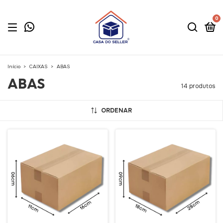
0
Início
>
CAIXAS
>
ABAS
ABAS
14 produtos
ORDENAR