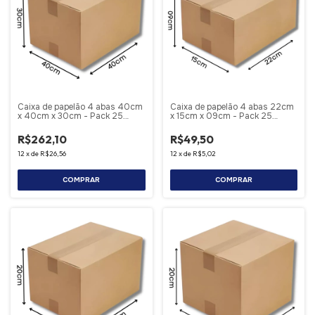
Caixa de papelão 4 abas 40cm
Caixa de papelão 4 abas 22cm
x 40cm x 30cm - Pack 25
x 15cm x 09cm - Pack 25
Unidades
Unidades
R$262,10
R$49,50
12
x
de
R$26,56
12
x
de
R$5,02
COMPRAR
COMPRAR